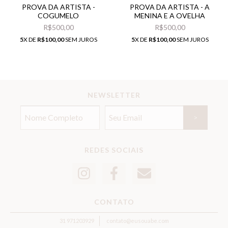
PROVA DA ARTISTA -
PROVA DA ARTISTA - A
COGUMELO
MENINA E A OVELHA
R$500,00
R$500,00
5
X DE
R$100,00
SEM JUROS
5
X DE
R$100,00
SEM JUROS
NEWSLETTER
REDES SOCIAIS
CONTATO
31 971203929
contato@eusouabe.com