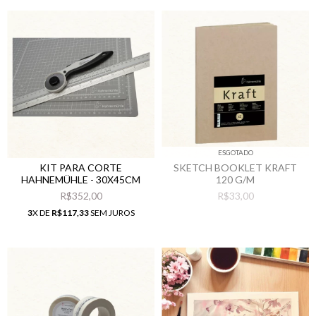
ESGOTADO
KIT PARA CORTE
SKETCH BOOKLET KRAFT
HAHNEMÜHLE - 30X45CM
120 G/M
R$352,00
R$33,00
3
X DE
R$117,33
SEM JUROS